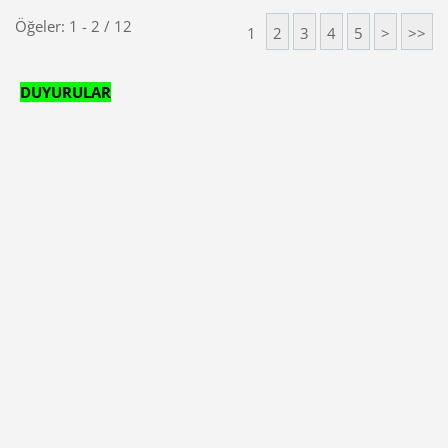
Öğeler: 1 - 2 / 12
1
2
3
4
5
>
>>
DUYURULAR
ODTÜ'den
ücretsiz sertfikalı dersler.
Genel Bilgiler kısmına
Mühendislik
Programları Ücretsiz Öğrenci Sürümleri
indirme bağlantıları eklenmişir.