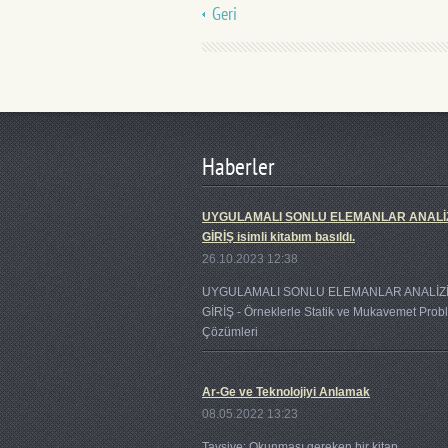
Geri
Haberler
UYGULAMALI SONLU ELEMANLAR ANALİ
GİRİŞ isimli kitabım basıldı.
26.10.2023 12:38
UYGULAMALI SONLU ELEMANLAR ANALİZ
GİRİŞ - Örneklerle Statik ve Mukavemet Prob
Çözümleri
Ar-Ge ve Teknolojiyi Anlamak
08.05.2022 13:23
Tavsiye: Okunması gereken bir kitap.