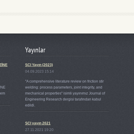
Yayınlar
ZİNE
SCI Yayın (2023)
04.09.2023 15:14
"A comprehensive literature review on friction stir
İNE
welding: process parameters, joint integrity, and
lem
mechanical properties" isimli yayınımız Journal of
Engineering Research dergisi tarafından kabul
edildi.
SCI yayın 2021
OD
27.11.2021 19:20