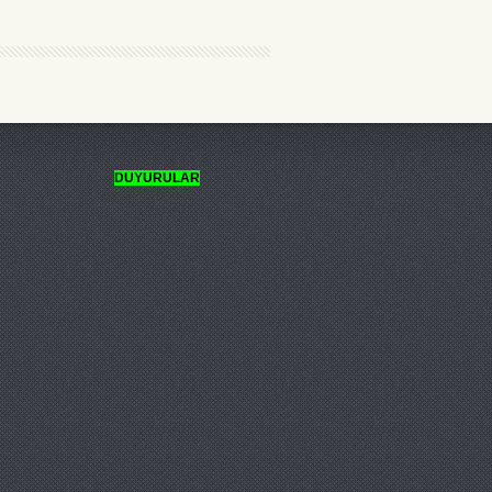
DUYURULAR
TÜ'den
ücretsiz sertfikalı dersler.