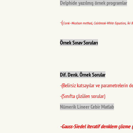
Delphide yazılmış örnek programlar
-(
,
,
Crank–Nicolson method
Colebrook-White Equation
İki 
Örnek Sınav Soruları
Dif. Denk. Örnek Sorular
-(Belirsiz katsayılar ve parametrelerin 
-(Sınıfta çözülen sorular)
Nümerik Lineer Cebir Matlab
-Gauss-Siedel iteratif denklem çözme