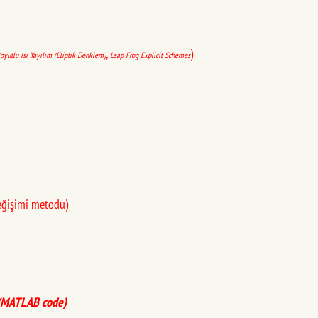
,
)
Boyutlu Isı Yayılım (Eliptik Denklem)
Leap Frog Explicit Schemes
değişimi metodu)
(MATLAB code)