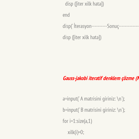
disp ([iter xilk hata])
end
disp(' İterasyon----------Sonuç--------------
disp ([iter xilk hata])
Gauss-jakobi iteratif denklem çözme
(
a=input(' A matrisini giriniz: \n');
b=input(' B matrisini giriniz: \n'
for i=1:size(a,1)
xilk(i)=0;