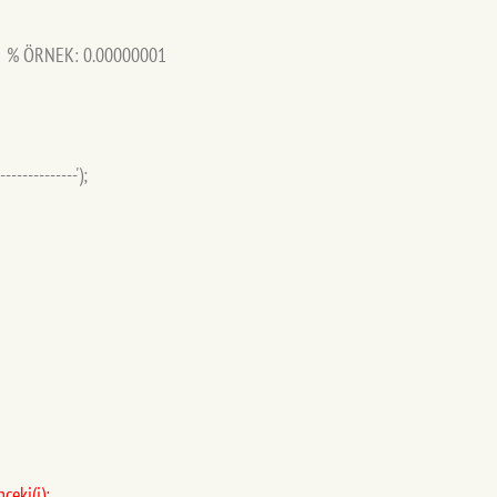
; % ÖRNEK: 0.00000001
--------------');
ceki(j);