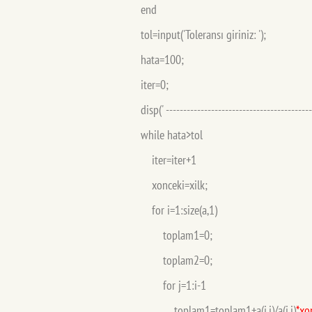
end
tol=input('Toleransı giriniz: ')
hata=100;
iter=0;
disp(' ------------------------------------------
while hata>tol
iter=iter+1
xonceki=xilk;
for i=1:size(a,1)
toplam1=0;
toplam2=0;
for j=1:i-1
toplam1=toplam1+a(i,j)/a(i,i)
*xon