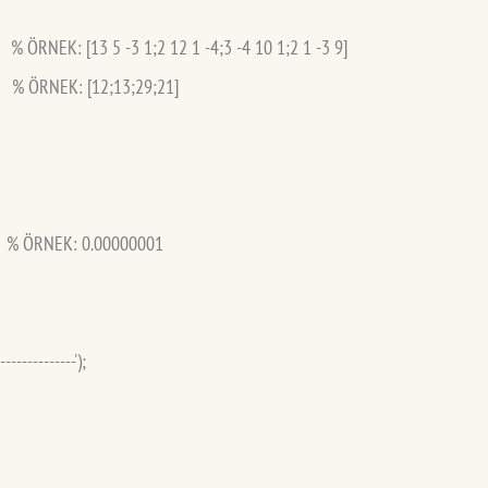
% ÖRNEK: [13 5 -3 1;2 12 1 -4;3 -4 10 1;2 1 -3 9]
; % ÖRNEK: [12;13;29;21]
; % ÖRNEK: 0.00000001
--------------');