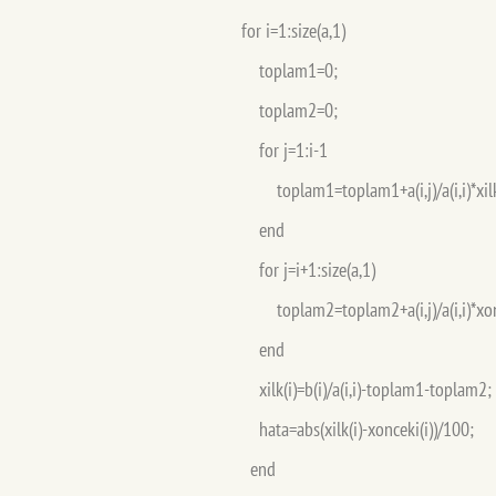
for i=1:size(a,1)
toplam1=0;
toplam2=0;
for j=1:i-1
toplam1=toplam1+a(i,j)/a(i,i)*xilk(
end
for j=i+1:size(a,1)
toplam2=toplam2+a(i,j)/a(i,i)*xonc
end
xilk(i)=b(i)/a(i,i)-toplam1-toplam2;
hata=abs(xilk(i)-xonceki(i))/100;
end