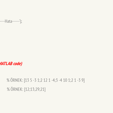
---Hata------');
MATLAB code)
 % ÖRNEK: [13 5 -3 1;2 12 1 -4;3 -4 10 1;2 1 -3 9]
); % ÖRNEK: [12;13;29;21]