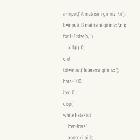
a=input(' A matrisini giriniz: \n'); 
b=input(' B matrisini giriniz: \n')
for i=1:size(a,1)
xilk(i)=0;
end
tol=input('Toleransı giriniz: ')
hata=100;
iter=0;
disp(' ------------------------------------------
while hata>tol
iter=iter+1
xonceki=xilk;