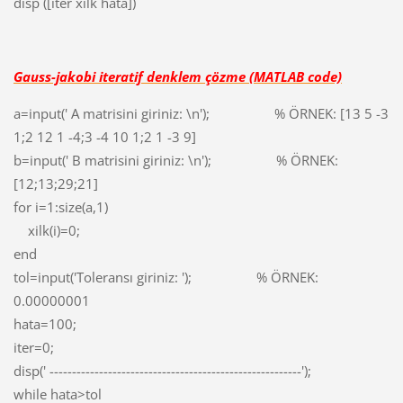
disp ([iter xilk hata])
Gauss-jakobi iteratif denklem çözme
(MATLAB code)
a=input(' A matrisini giriniz: \n'); % ÖRNEK: [13 5 -3
1;2 12 1 -4;3 -4 10 1;2 1 -3 9]
b=input(' B matrisini giriniz: \n'); % ÖRNEK:
[12;13;29;21]
for i=1:size(a,1)
xilk(i)=0;
end
tol=input('Toleransı giriniz: '); % ÖRNEK:
0.00000001
hata=100;
iter=0;
disp(' --------------------------------------------------------');
while hata>tol