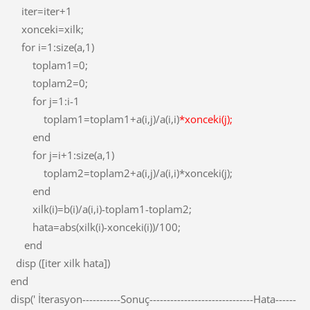
iter=iter+1
xonceki=xilk;
for i=1:size(a,1)
toplam1=0;
toplam2=0;
for j=1:i-1
toplam1=toplam1+a(i,j)/a(i,i)
*xonceki(j);
end
for j=i+1:size(a,1)
toplam2=toplam2+a(i,j)/a(i,i)*xonceki(j);
end
xilk(i)=b(i)/a(i,i)-toplam1-toplam2;
hata=abs(xilk(i)-xonceki(i))/100;
end
disp ([iter xilk hata])
end
disp(' İterasyon-----------Sonuç------------------------------Hata------