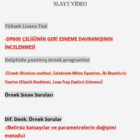
SLAYT VİDEO
Yüksek Lisans Tezi
-DP600 ÇELİĞİNİN GERİ ESNEME DAVRANIŞININ
İNCELENMESİ
Delphide yazılmış örnek programlar
-(
,
,
Crank–Nicolson method
Colebrook-White Equation
İki Boyutlu Isı
,
)
Yayılım (Eliptik Denklem)
Leap Frog Explicit Schemes
Örnek Sınav Soruları
Dif. Denk. Örnek Sorular
-(Belirsiz katsayılar ve parametrelerin değişimi
metodu)