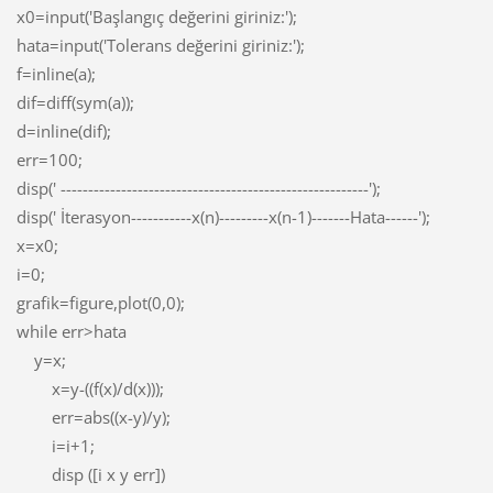
x0=input('Başlangıç değerini giriniz:');
hata=input('Tolerans değerini giriniz:');
f=inline(a);
dif=diff(sym(a));
d=inline(dif);
err=100;
disp(' --------------------------------------------------------');
disp(' İterasyon-----------x(n)---------x(n-1)-------Hata------');
x=x0;
i=0;
grafik=figure,plot(0,0);
while err>hata
y=x;
x=y-((f(x)/d(x)));
err=abs((x-y)/y);
i=i+1;
disp ([i x y err])