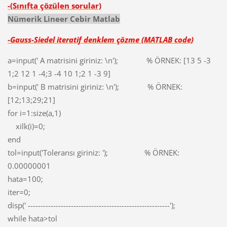
-(Sınıfta çözülen sorular)
Nümerik Lineer Cebir Matlab
-Gauss-Siedel iteratif denklem çözme
(MATLAB code)
a=input(' A matrisini giriniz: \n'); % ÖRNEK: [13 5 -3
1;2 12 1 -4;3 -4 10 1;2 1 -3 9]
b=input(' B matrisini giriniz: \n'); % ÖRNEK:
[12;13;29;21]
for i=1:size(a,1)
xilk(i)=0;
end
tol=input('Toleransı giriniz: '); % ÖRNEK:
0.00000001
hata=100;
iter=0;
disp(' --------------------------------------------------------');
while hata>tol