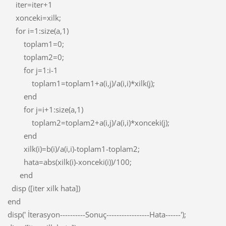
iter=iter+1
xonceki=xilk;
for i=1:size(a,1)
toplam1=0;
toplam2=0;
for j=1:i-1
toplam1=toplam1+a(i,j)/a(i,i)*xilk(j);
end
for j=i+1:size(a,1)
toplam2=toplam2+a(i,j)/a(i,i)*xonceki(j);
end
xilk(i)=b(i)/a(i,i)-toplam1-toplam2;
hata=abs(xilk(i)-xonceki(i))/100;
end
disp ([iter xilk hata])
end
disp(' İterasyon----------Sonuç-----------------Hata------');