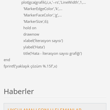
plot(gca(grafik),i,x,'--rs','LineWidth',1,...
'MarkerEdgeColor','k',...
'MarkerFaceColor','g',...
'MarkerSize',6);
hold on
drawnow
xlabel('İterasyon sayısı')
ylabel('Hata')
title('Hata - İterasyon sayısı grafiği')
end
fprintf('yaklaşık çözüm %.15f',x)
Haberler