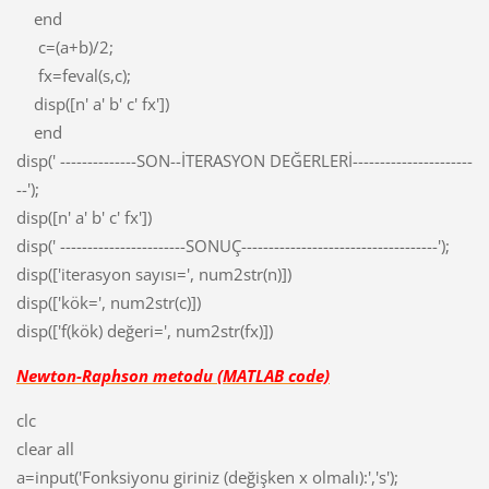
end
c=(a+b)/2;
fx=feval(s,c);
disp([n' a' b' c' fx'])
end
disp(' --------------SON--İTERASYON DEĞERLERİ----------------------
--');
disp([n' a' b' c' fx'])
disp(' -----------------------SONUÇ------------------------------------');
disp(['iterasyon sayısı=', num2str(n)])
disp(['kök=', num2str(c)])
disp(['f(kök) değeri=', num2str(fx)])
Newton-Raphson metodu (MATLAB code)
clc
clear all
a=input('Fonksiyonu giriniz (değişken x olmalı):','s');