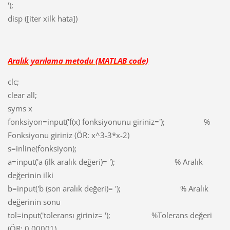
');
disp ([iter xilk hata])
Aralık yarılama metodu (MATLAB code)
clc;
clear all;
syms x
fonksiyon=input('f(x) fonksiyonunu giriniz='); %
Fonksiyonu giriniz (ÖR: x^3-3*x-2)
s=inline(fonksiyon);
a=input('a (ilk aralık değeri)= '); % Aralık
değerinin ilki
b=input('b (son aralık değeri)= '); % Aralık
değerinin sonu
tol=input('toleransı giriniz= '); %Tolerans değeri
(ÖR: 0.00001)