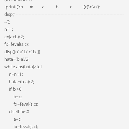
fprintf('\n # a b c f(c)\n\n');
disp(' ---------------------------------------------------------------------------
--');
n=1;
c=(a+b)/2;
fx=feval(s,c);
disp([n' a' b' c' fx'])
hata=(b-a)/2;
while abs(hata)>tol
n=n+1;
hata=(b-a)/2;
if fx>0
b=c;
fx=feval(s,c);
elseif fx<0
a=c;
fx=feval(s,c);