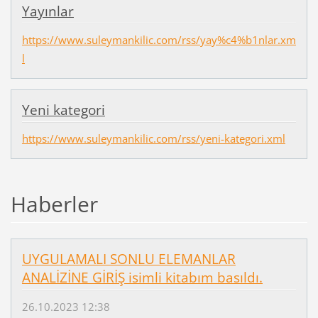
Yayınlar
https://www.suleymankilic.com/rss/yay%c4%b1nlar.xm
l
Yeni kategori
https://www.suleymankilic.com/rss/yeni-kategori.xml
Haberler
UYGULAMALI SONLU ELEMANLAR
ANALİZİNE GİRİŞ isimli kitabım basıldı.
26.10.2023 12:38