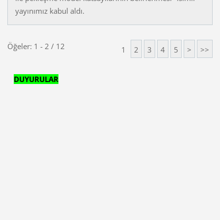
yayınımız kabul aldı.
Öğeler: 1 - 2 / 12
1
2
3
4
5
>
>>
DUYURULAR
ODTÜ'den
ücretsiz sertfikalı dersler.
Genel Bilgiler kısmına
Mühendislik