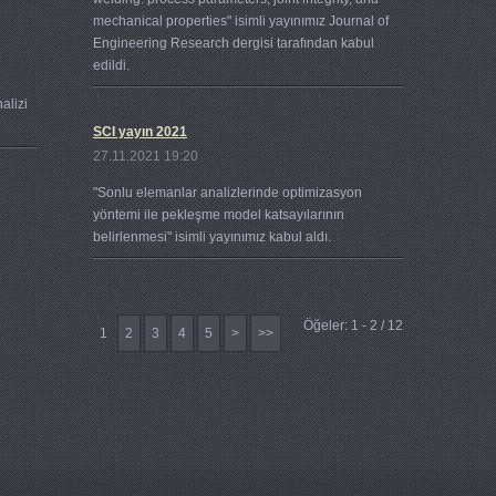
mechanical properties" isimli yayınımız Journal of
Engineering Research dergisi tarafından kabul
edildi.
alizi
SCI yayın 2021
OD
27.11.2021 19:20
"Sonlu elemanlar analizlerinde optimizasyon
Gen
yöntemi ile pekleşme model katsayılarının
Pro
belirlenmesi" isimli yayınımız kabul aldı.
ind
Dö
Öğeler: 1 - 2 / 12
ana
1
2
3
4
5
>
>>
Yön
HU