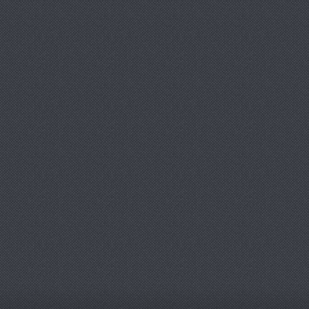
TÜ'den
ücretsiz sertfikalı dersler.
el Bilgiler kısmına
Mühendislik
gramları Ücretsiz Öğrenci Sürümleri
irme bağlantıları eklenmişir.
kümanlar bölümüne
ABAQUS
ile kırılma
lizi video' su eklendi.
etmelik hükümlerine uymayan idareye,
KUK
gereken dersi vermiştir.