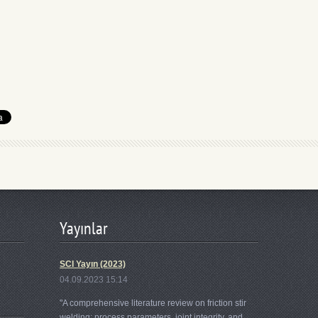
Yayınlar
SCI Yayın (2023)
04.09.2023 15:14
"A comprehensive literature review on friction stir
welding: process parameters, joint integrity, and