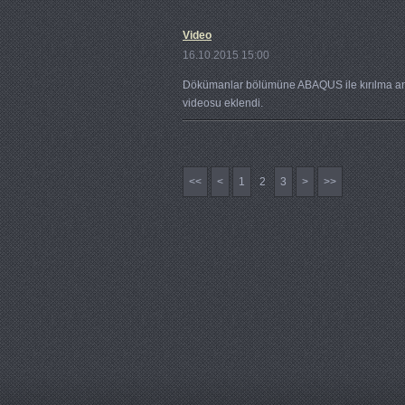
Video
16.10.2015 15:00
Dökümanlar bölümüne ABAQUS ile kırılma an
videosu eklendi.
<<
<
1
2
3
>
>>